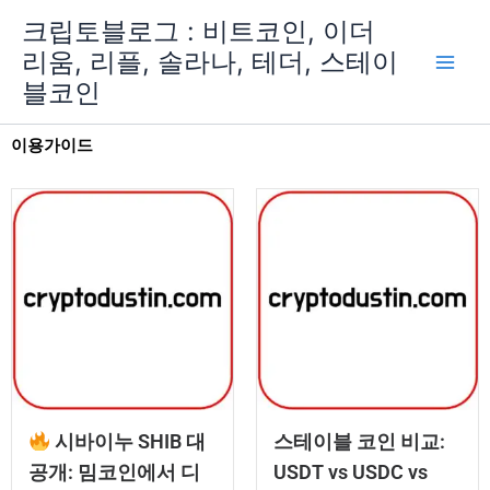
콘
크립토블로그 : 비트코인, 이더
텐
리움, 리플, 솔라나, 테더, 스테이
츠
블코인
로
건
너
이용가이드
뛰
기
시바이누 SHIB 대
스테이블 코인 비교:
공개: 밈코인에서 디
USDT vs USDC vs