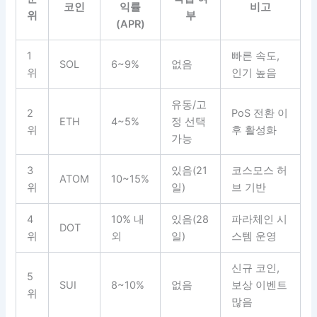
코인
익률
비고
위
부
(APR)
1
빠른 속도,
SOL
6~9%
없음
위
인기 높음
유동/고
2
PoS 전환 이
ETH
4~5%
정 선택
위
후 활성화
가능
3
있음(21
코스모스 허
ATOM
10~15%
위
일)
브 기반
4
10% 내
있음(28
파라체인 시
DOT
위
외
일)
스템 운영
신규 코인,
5
SUI
8~10%
없음
보상 이벤트
위
많음