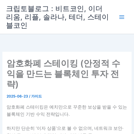
콘
크립토블로그 : 비트코인, 이더
텐
리움, 리플, 솔라나, 테더, 스테이
츠
블코인
로
건
너
뛰
기
암호화폐 스테이킹 (안정적 수
익을 만드는 블록체인 투자 전
략)
2025-06-23
/
가이드
암호화폐 스테이킹은 예치만으로 꾸준한 보상을 받을 수 있는
블록체인 기반 수익 전략입니다.
하지만 단순히 ‘이자 상품’으로 볼 수 없으며, 네트워크 보안·